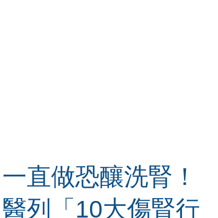
一直做恐釀洗腎！
醫列「10大傷腎行