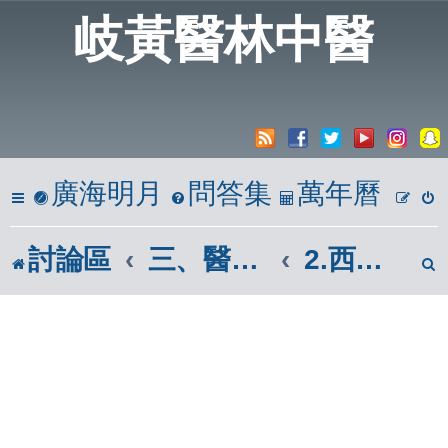
岐黃醫林中醫
廣海明月
問答集
萬年曆
討論區
三、醫學報導區(市面報章雜誌)
2.西醫報導