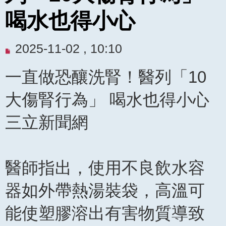
喝水也得小心
未
2025-11-02 , 10:10
閱
一直做恐釀洗腎！醫列「10
讀
文
大傷腎行為」 喝水也得小心
章
三立新聞網
醫師指出，使用不良飲水容
器如外帶熱湯裝袋，高溫可
能使塑膠溶出有害物質導致