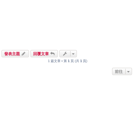
發表主題
回覆文章
1 篇文章 • 第
1
頁 (共
1
頁)
前往