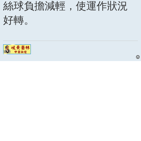
絲球負擔減輕，使運作狀況
好轉。