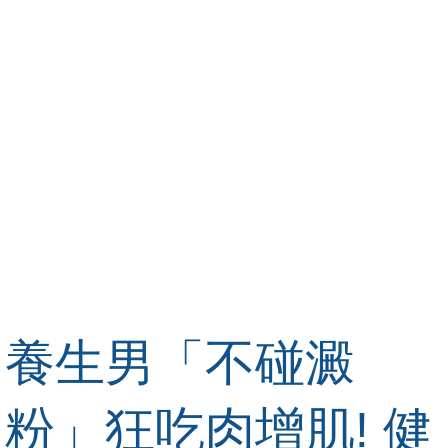
養生男「不碰澱
粉」狂吃肉增肌! 健