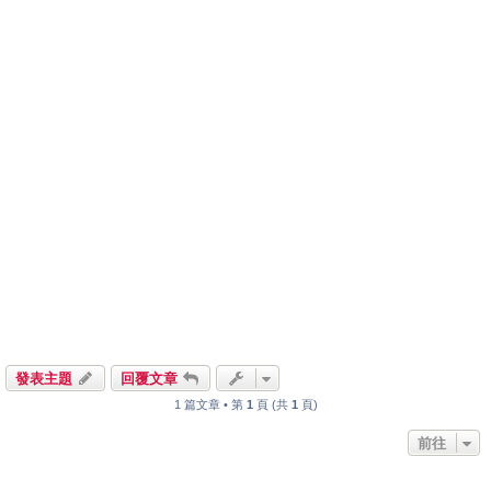
發表主題
回覆文章
1 篇文章 • 第
1
頁 (共
1
頁)
前往