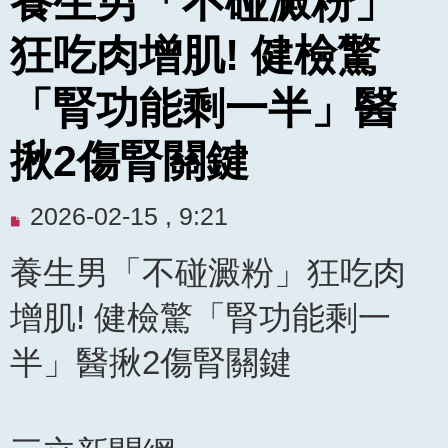
養生男「不碰澱粉」
狂吃肉增肌! 健檢驚
「腎功能剩一半」醫
揪2傷腎關鍵
未
2026-02-15 , 9:21
閱
養生男「不碰澱粉」狂吃肉
讀
文
增肌! 健檢驚「腎功能剩一
章
半」醫揪2傷腎關鍵