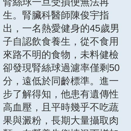
腎絲球一旦受損便無法再
生。腎臟科醫師陳俊宇指
出，一名熱愛健身的45歲男
子自認飲食養生，從不食用
來路不明的食物，未料健檢
卻發現腎絲球過濾率僅剩50
分，遠低於同齡標準。進一
步了解得知，他患有遺傳性
高血壓，且平時幾乎不吃蔬
果與澱粉，長期大量攝取肉