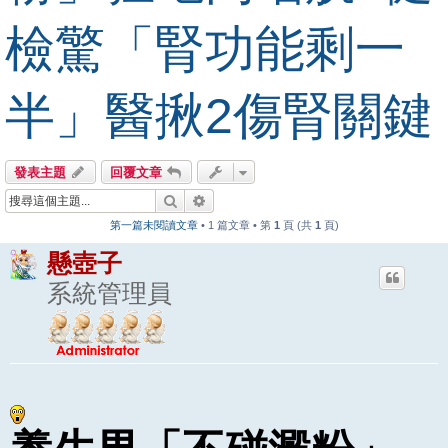
檢驚「腎功能剩一
半」醫揪2傷腎關鍵
發表主題
回覆文章
搜尋
進階搜尋
第一篇未閱讀文章
• 1 篇文章 • 第
1
頁 (共
1
頁)
懸壺子
系統管理員