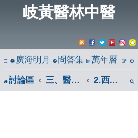
岐黃醫林中醫
廣海明月
問答集
萬年曆
討論區
三、醫學報導區(市面報章雜誌)
2.西醫報導