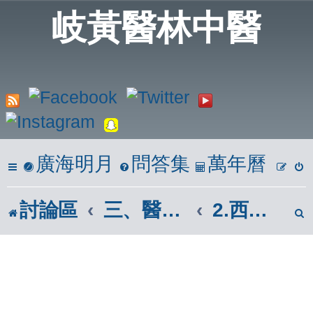
岐黃醫林中醫
廣海明月
問答集
萬年曆
討論區
三、醫學報導區(市面報章雜誌)
2.西醫報導