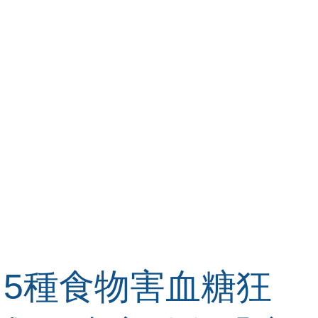
5種食物害血糖狂