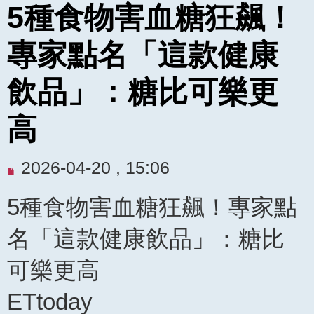
5種食物害血糖狂飆！
專家點名「這款健康
飲品」：糖比可樂更
高
未
2026-04-20 , 15:06
閱
5種食物害血糖狂飆！專家點
讀
文
名「這款健康飲品」：糖比
章
可樂更高
ETtoday