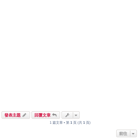
發表主題
回覆文章
1 篇文章 • 第
1
頁 (共
1
頁)
前往