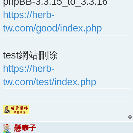
phpBB-3.3.15_to_3.3.16
https://herb-
tw.com/good/index.php
test網站刪除
https://herb-
tw.com/test/index.php
懸壺子