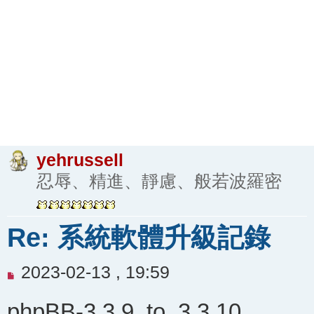
yehrussell
忍辱、精進、靜慮、般若波羅密
Re: 系統軟體升級記錄
未
2023-02-13 , 19:59
閱
phpBB-3.3.9_to_3.3.10
讀