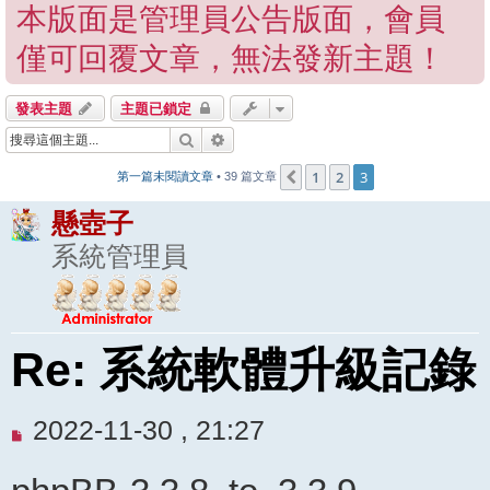
本版面是管理員公告版面，會員
僅可回覆文章，無法發新主題！
發表主題
主題已鎖定
搜尋
進階搜尋
1
2
3
上一頁
第一篇未閱讀文章
• 39 篇文章
懸壺子
系統管理員
Re: 系統軟體升級記錄
未
2022-11-30 , 21:27
閱