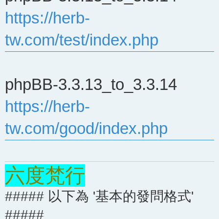
https://herb-
tw.com/test/index.php
phpBB-3.3.13_to_3.3.14
https://herb-
tw.com/good/index.php
六度梵行
##### 以下為 '基本的發問格式'
#####