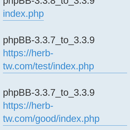
phpBB-3.3.8_to_3.3.9
讀
文
index.php
章
phpBB-3.3.7_to_3.3.9
https://herb-
tw.com/test/index.php
phpBB-3.3.7_to_3.3.9
https://herb-
tw.com/good/index.php