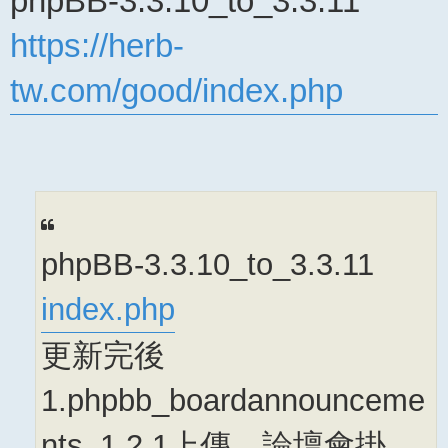
phpBB-3.3.10_to_3.3.11
https://herb-
tw.com/good/index.php
phpBB-3.3.10_to_3.3.11
index.php
更新完後
1.phpbb_boardannounceme
nts_1.2.1上傳，論壇會掛