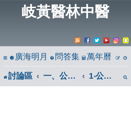
岐黃醫林中醫
廣海明月
問答集
萬年曆
討論區
一、公開亭
1‧公告版