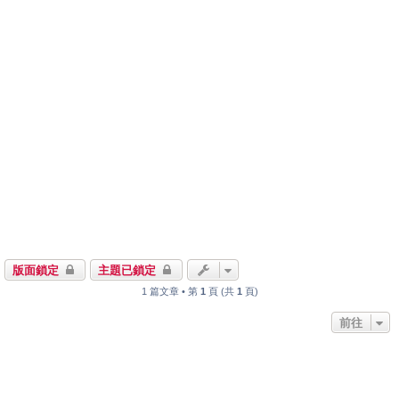
版面鎖定
主題已鎖定
1 篇文章 • 第
1
頁 (共
1
頁)
前往