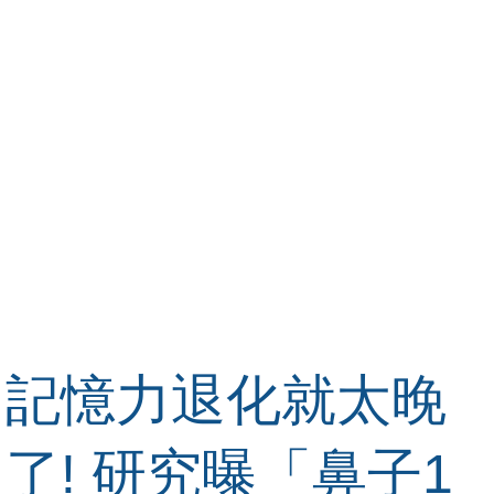
記憶力退化就太晚
了! 研究曝「鼻子1