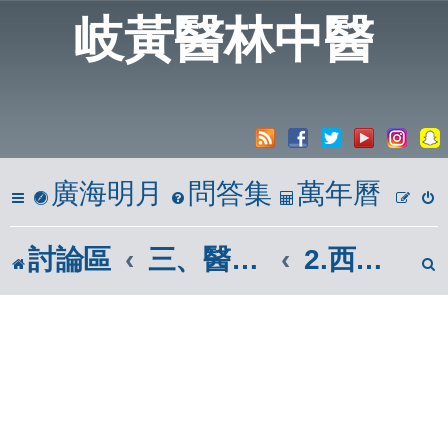
岐黃醫林中醫
廣海明月
問答集
萬年曆
討論區
三、醫學報導區(市面報章雜誌)
2.西醫報導