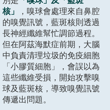
別是
「嗅球」及「藍斑
核」
，嗅球會處理來自鼻腔
的嗅覺訊號，藍斑核則透過
長神經纖維幫忙調節過程。
但在阿茲海默症前期，大腦
中負責清理垃圾的免疫細胞
「小膠質細胞」，會誤以為
這些纖維受損，開始攻擊嗅
球及藍斑核，導致嗅覺訊號
傳遞出問題。