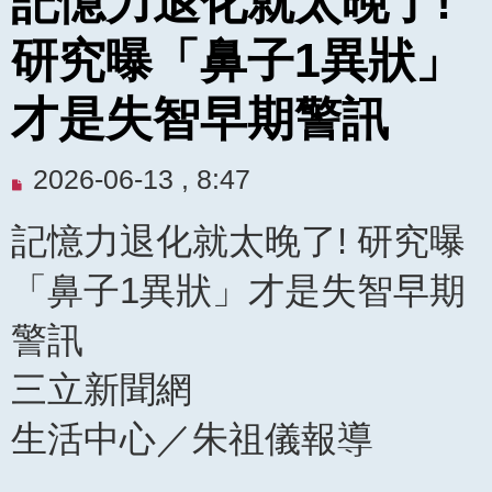
記憶力退化就太晚了!
研究曝「鼻子1異狀」
才是失智早期警訊
未
2026-06-13 , 8:47
閱
記憶力退化就太晚了! 研究曝
讀
文
「鼻子1異狀」才是失智早期
章
警訊
三立新聞網
生活中心／朱祖儀報導