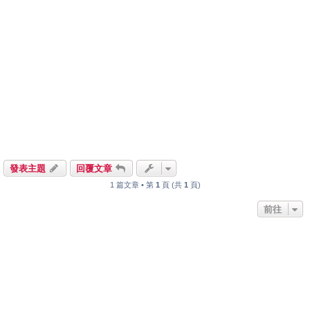
發表主題
回覆文章
1 篇文章 • 第
1
頁 (共
1
頁)
前往