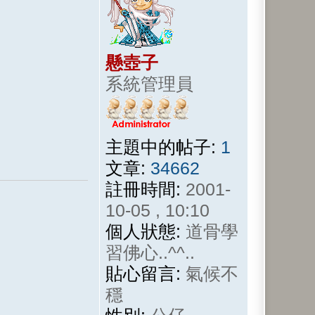
懸壺子
系統管理員
主題中的帖子:
1
文章:
34662
註冊時間:
2001-
10-05 , 10:10
個人狀態:
道骨學
習佛心..^^..
貼心留言:
氣候不
穩