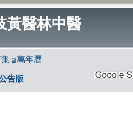
岐黃醫林中醫
答集
萬年曆
‧公告版