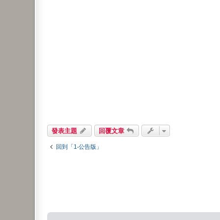
發表主題
回覆文章
回到「1‧公告版」