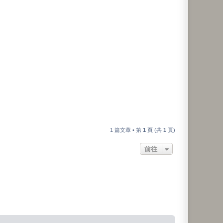
1 篇文章 • 第
1
頁 (共
1
頁)
前往