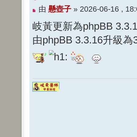
未
由
懸壺子
»
2026-06-16 , 18
閱
岐黃更新為phpBB 3.3.
讀
文
由phpBB 3.3.16升級為3
章