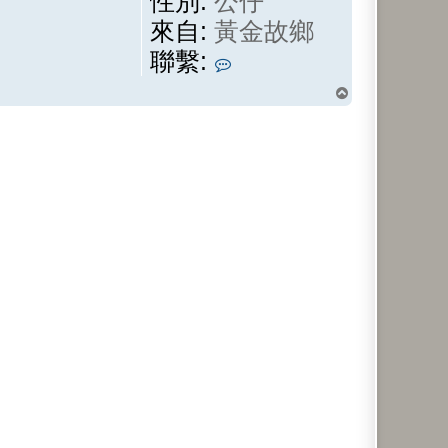
性別:
公仔
來自:
黃金故鄉
聯
聯繫:
繫
回
頂
懸
端
壺
子