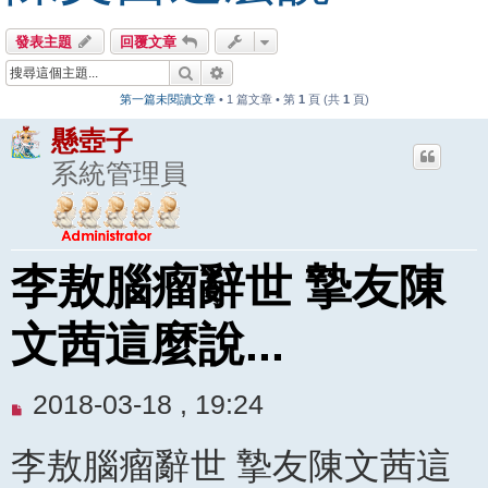
發表主題
回覆文章
搜尋
進階搜尋
第一篇未閱讀文章
• 1 篇文章 • 第
1
頁 (共
1
頁)
懸壺子
系統管理員
李敖腦瘤辭世 摯友陳
文茜這麼說...
未
2018-03-18 , 19:24
閱
李敖腦瘤辭世 摯友陳文茜這
讀