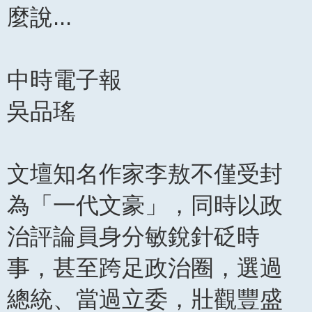
文
麼說...
章
中時電子報
吳品瑤
文壇知名作家李敖不僅受封
為「一代文豪」，同時以政
治評論員身分敏銳針砭時
事，甚至跨足政治圈，選過
總統、當過立委，壯觀豐盛