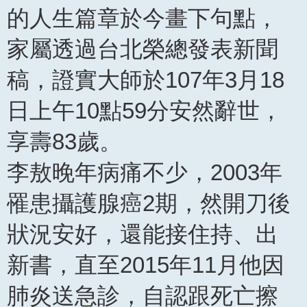
的人生篇章於今畫下句點，
家屬透過台北榮總發表新聞
稿，證實大師於107年3月18
日上午10點59分安然辭世，
享壽83歲。
李敖晚年病痛不少，2003年
罹患攝護腺癌2期，然開刀後
狀況安好，還能接住持、出
新書，直至2015年11月他因
肺炎送急診，自認跟死亡擦