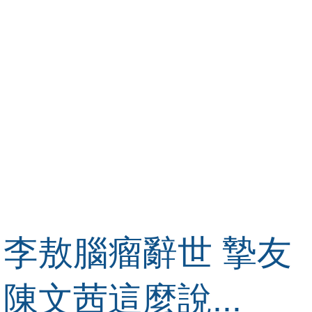
李敖腦瘤辭世 摯友
陳文茜這麼說...