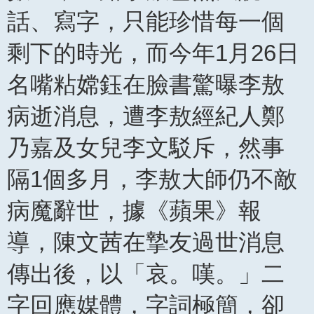
話、寫字，只能珍惜每一個
剩下的時光，而今年1月26日
名嘴粘嫦鈺在臉書驚曝李敖
病逝消息，遭李敖經紀人鄭
乃嘉及女兒李文駁斥，然事
隔1個多月，李敖大師仍不敵
病魔辭世，據《蘋果》報
導，陳文茜在摯友過世消息
傳出後，以「哀。嘆。」二
字回應媒體，字詞極簡，卻