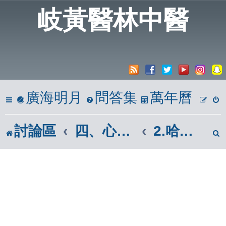
岐黃醫林中醫
廣海明月
問答集
萬年曆
討論區
四、心築情巢
2.哈拉區(我有話說說)