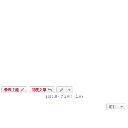
發表主題
回覆文章
1 篇文章 • 第
1
頁 (共
1
頁)
前往