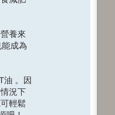
的營養來
也能成為
T油 。因
的情況下
就可輕鬆
源吧！