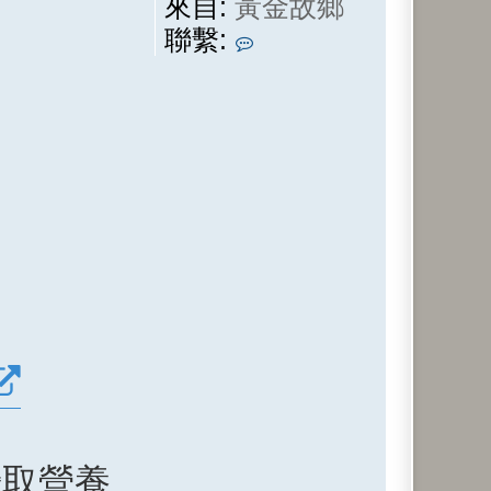
來自:
黃金故鄉
聯
聯繫:
繫
懸
壺
子
攝取營養