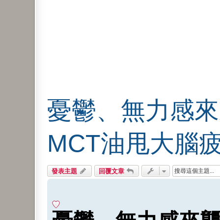
憂鬱、無力感來
MCT油甩大腦
發表主題
回覆文章