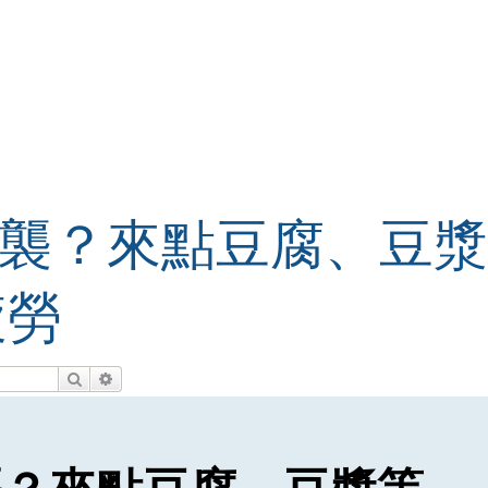
襲？來點豆腐、豆漿
疲勞
搜尋
進階搜尋