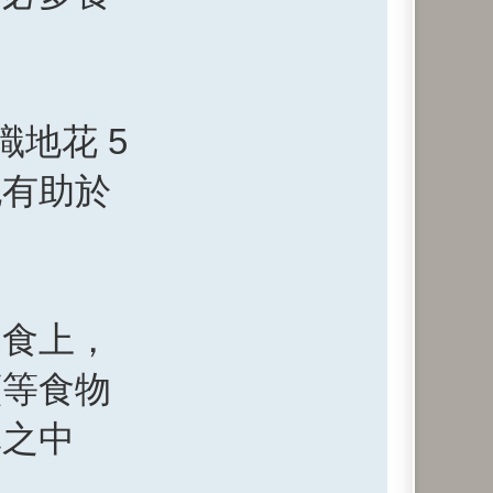
地花 5
也有助於
進食上，
蕉等食物
單之中