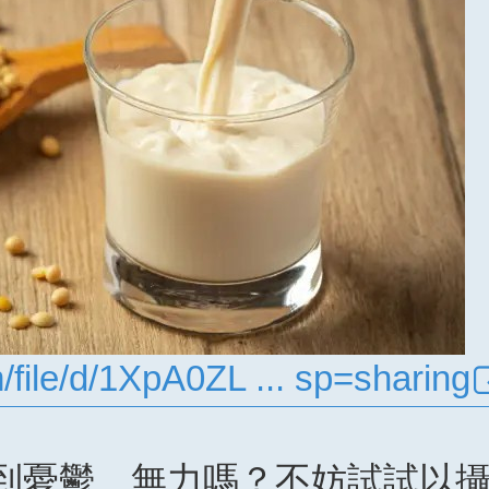
m/file/d/1XpA0ZL ... sp=sharing
到憂鬱、無力嗎？不妨試試以