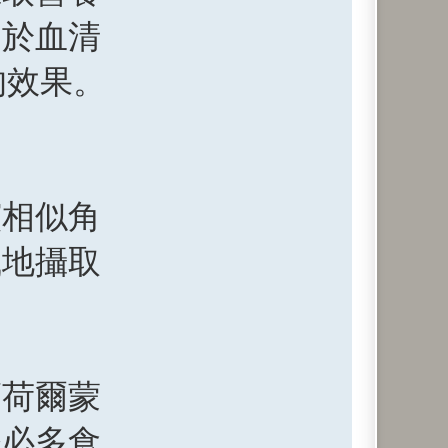
助於血清
的效果。
演相似角
識地攝取
福荷爾蒙
務必多食