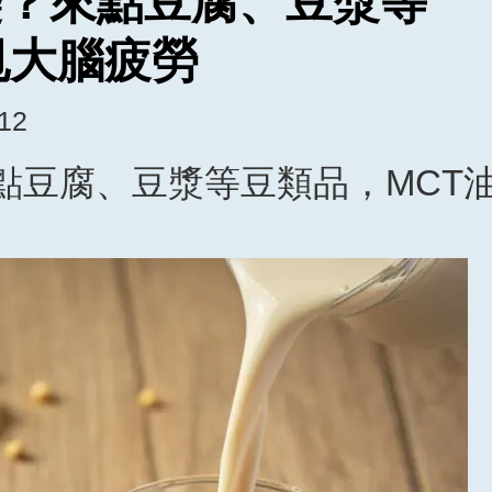
襲？來點豆腐、豆漿等
甩大腦疲勞
:12
點豆腐、豆漿等豆類品，MCT