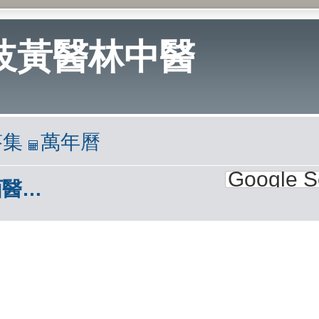
岐黃醫林中醫
答集
萬年曆
2.西醫報導