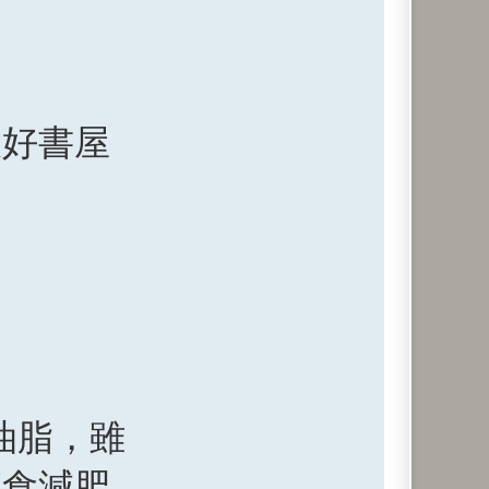
大好書屋
油脂，雖
節食減肥