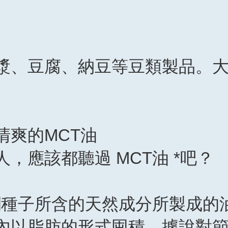
漿、豆腐、納豆等豆類製品。
清爽的MCT油
，應該都聽過 MCT油 *吧？
棕櫚種子所含的天然成分所製成的
內以脂肪的形式囤積，據說對