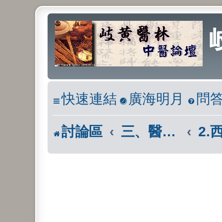
快速連結
廣海明月
問
討論區
三、醫學報導區(市面報章雜誌)