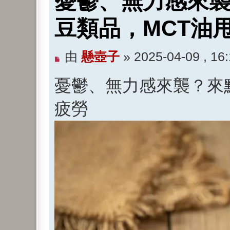
憂鬱、無力感來
豆類品，MCT油
未
由
懸壺子
»
2025-04-09 , 16
閱
憂鬱、無力感來襲？來
讀
文
疲勞
章