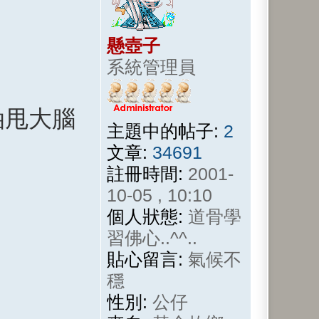
懸壺子
系統管理員
油甩大腦
主題中的帖子:
2
文章:
34691
註冊時間:
2001-
10-05 , 10:10
個人狀態:
道骨學
習佛心..^^..
貼心留言:
氣候不
穩
性別:
公仔