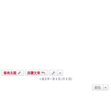
發表主題
回覆文章
1 篇文章 • 第
1
頁 (共
1
頁)
前往