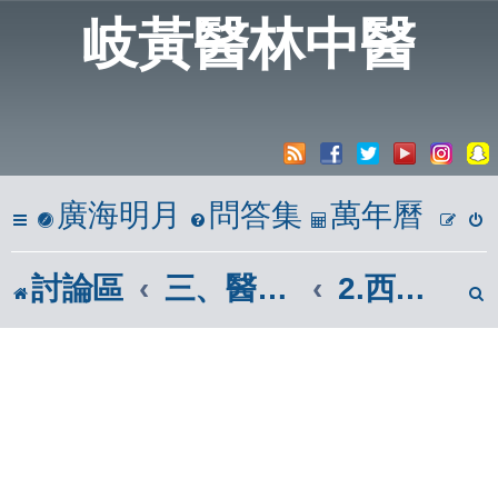
岐黃醫林中醫
廣海明月
問答集
萬年曆
討論區
三、醫學報導區(市面報章雜誌)
2.西醫報導