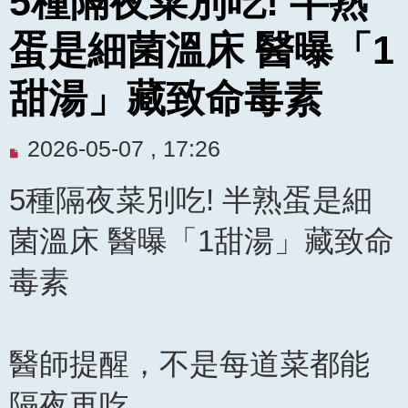
5種隔夜菜別吃! 半熟
蛋是細菌溫床 醫曝「1
甜湯」藏致命毒素
未
2026-05-07 , 17:26
閱
5種隔夜菜別吃! 半熟蛋是細
讀
文
菌溫床 醫曝「1甜湯」藏致命
章
毒素
醫師提醒，不是每道菜都能
隔夜再吃。