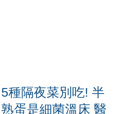
5種隔夜菜別吃! 半
熟蛋是細菌溫床 醫