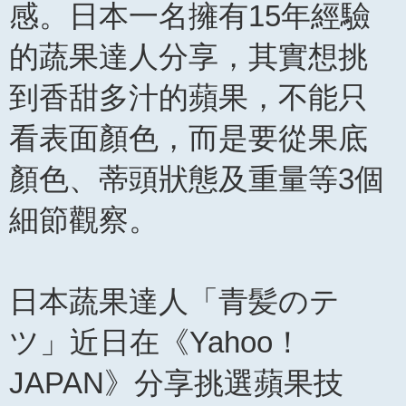
感。日本一名擁有15年經驗
的蔬果達人分享，其實想挑
到香甜多汁的蘋果，不能只
看表面顏色，而是要從果底
顏色、蒂頭狀態及重量等3個
細節觀察。
日本蔬果達人「青髪のテ
ツ」近日在《Yahoo！
JAPAN》分享挑選蘋果技