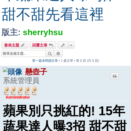
甜不甜先看這裡
版主:
sherryhsu
發表主題
回覆文章
搜尋
進階搜尋
第一篇未閱讀文章
• 1 篇文章 • 第
1
頁 (共
1
頁)
懸壺子
系統管理員
蘋果別只挑紅的! 15年
蔬果達人曝3招 甜不甜