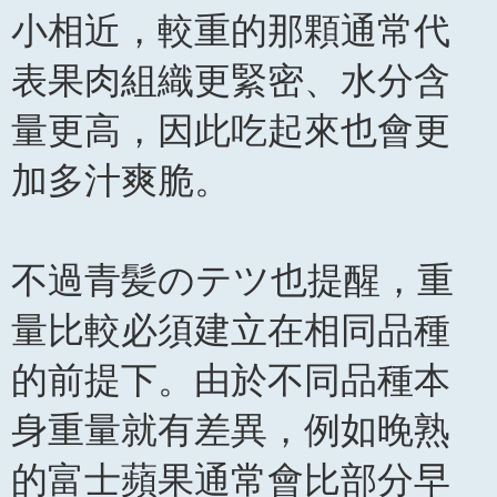
小相近，較重的那顆通常代
表果肉組織更緊密、水分含
量更高，因此吃起來也會更
加多汁爽脆。
不過青髪のテツ也提醒，重
量比較必須建立在相同品種
的前提下。由於不同品種本
身重量就有差異，例如晚熟
的富士蘋果通常會比部分早