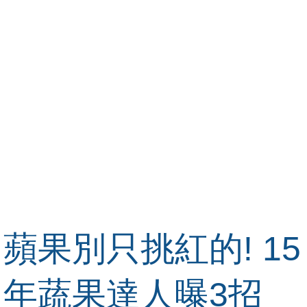
蘋果別只挑紅的! 15
年蔬果達人曝3招