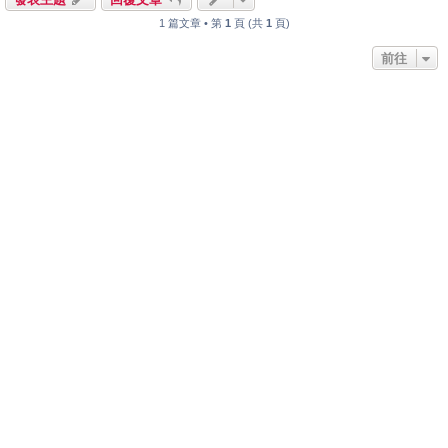
1 篇文章 • 第
1
頁 (共
1
頁)
前往