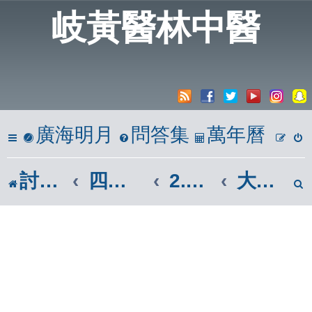
岐黃醫林中醫
廣海明月
問答集
萬年曆
討論區
四、心築情巢
2.哈拉區(我有話說說)
大家抱抱版(吐苦水)