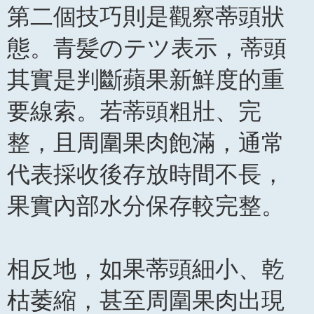
第二個技巧則是觀察蒂頭狀
態。青髪のテツ表示，蒂頭
其實是判斷蘋果新鮮度的重
要線索。若蒂頭粗壯、完
整，且周圍果肉飽滿，通常
代表採收後存放時間不長，
果實內部水分保存較完整。
相反地，如果蒂頭細小、乾
枯萎縮，甚至周圍果肉出現