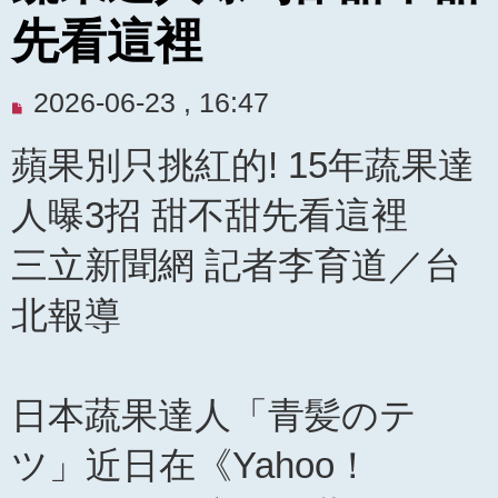
先看這裡
未
2026-06-23 , 16:47
閱
蘋果別只挑紅的! 15年蔬果達
讀
文
人曝3招 甜不甜先看這裡
章
三立新聞網 記者李育道／台
北報導
日本蔬果達人「青髪のテ
ツ」近日在《Yahoo！