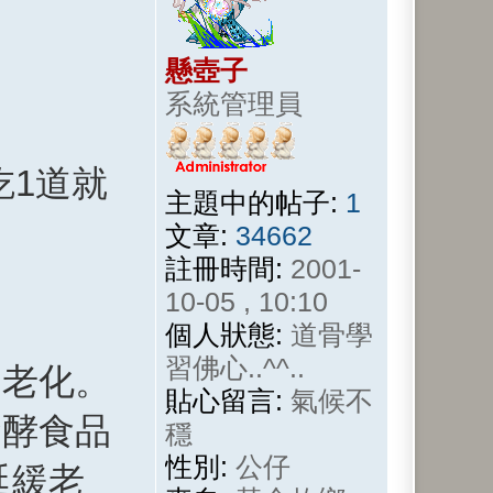
懸壺子
系統管理員
吃1道就
主題中的帖子:
1
文章:
34662
註冊時間:
2001-
10-05 , 10:10
個人狀態:
道骨學
習佛心..^^..
速老化。
貼心留言:
氣候不
發酵食品
穩
性別:
公仔
延緩老