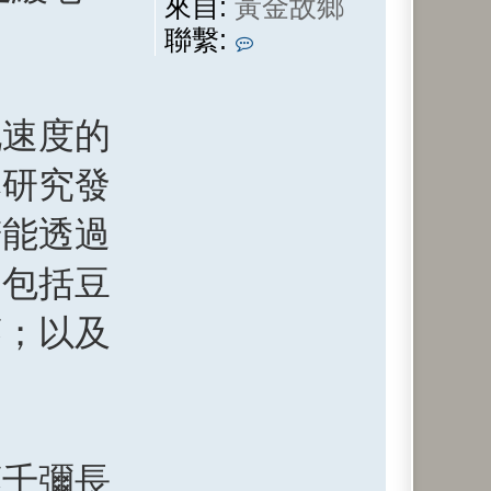
來自:
黃金故鄉
聯
聯繫:
繫
懸
化速度的
壺
子
本研究發
若能透過
物包括豆
葵；以及
藤千彌長