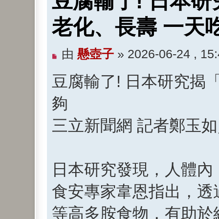
豆腐輸了! 日本
老化、長壽 一天
未
由
懸壺子
»
2026-06-24 , 15
閱
豆腐輸了! 日本研究揭
讀
文
夠
章
三立新聞網 記者鄭玉
日本研究發現，人體內
食安專家韋恩指出，透
等高多胺食物，有助於