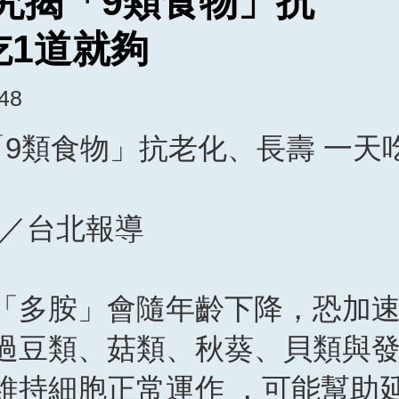
研究揭「9類食物」抗
吃1道就夠
:48
「9類食物」抗老化、長壽 一天
如／台北報導
「多胺」會隨年齡下降，恐加
過豆類、菇類、秋葵、貝類與
維持細胞正常運作 ，可能幫助