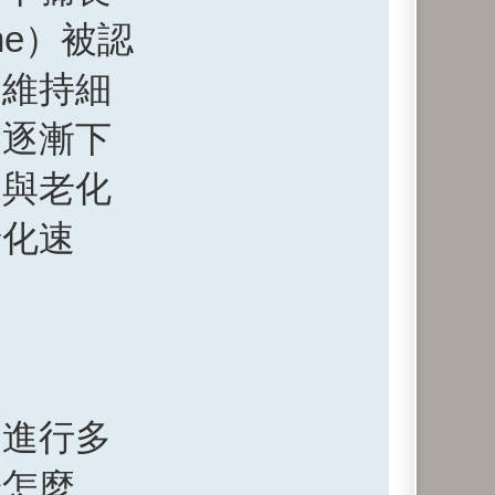
ne）被認
是維持細
會逐漸下
，與老化
老化速
品進行多
於怎麼