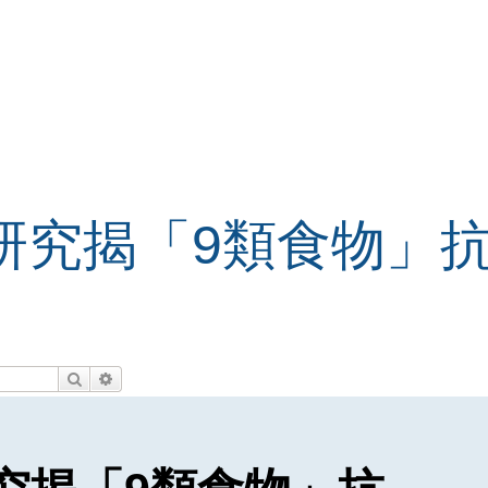
本研究揭「9類食物」
搜尋
進階搜尋