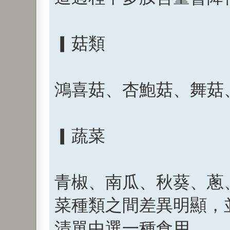
▎菇類
鴻喜菇、杏鮑菇、舞菇
▎蔬菜
青椒、南瓜、秋葵、蔥
菜種類之間差異明顯，
清單中選一種食用。