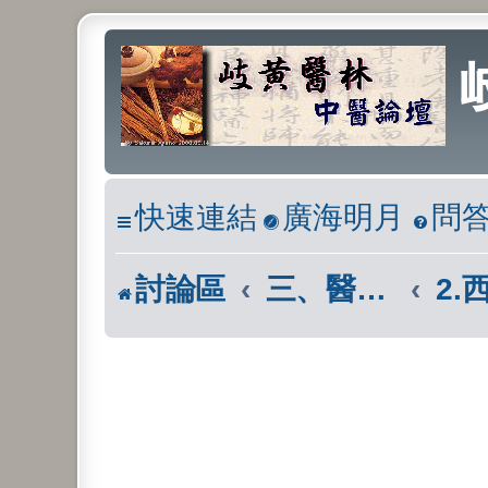
快速連結
廣海明月
問
討論區
三、醫學報導區(市面報章雜誌)