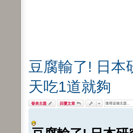
豆腐輸了! 日
天吃1道就夠
發表主題
回覆文章