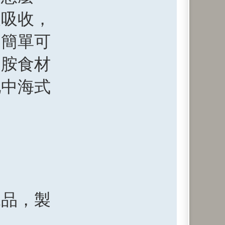
被吸收，
個簡單可
多胺食材
地中海式
工品，製