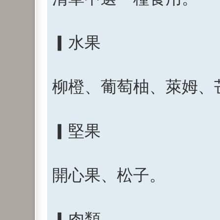
▎水果
柳橙、葡萄柚、萊姆、
▎堅果
開心果、松子。
▎肉類