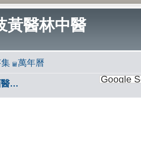
岐黃醫林中醫
答集
萬年曆
2.西醫報導