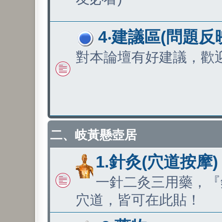
4‧建議區(問題反
對本論壇有好建議，歡
二、岐黃懸壺居
1.針灸(穴道按摩)
一針二灸三用藥，『
穴道，皆可在此貼！