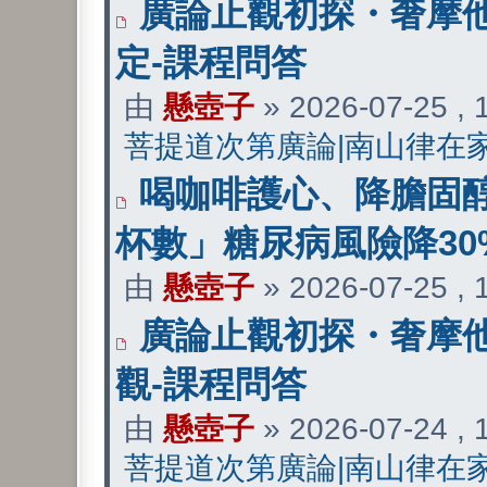
廣論止觀初探・奢摩他
定-課程問答
由
懸壺子
» 2026-07-25 ,
菩提道次第廣論|南山律在
喝咖啡護心、降膽固醇
杯數」糖尿病風險降30
由
懸壺子
» 2026-07-25 ,
廣論止觀初探・奢摩他
觀-課程問答
由
懸壺子
» 2026-07-24 ,
菩提道次第廣論|南山律在