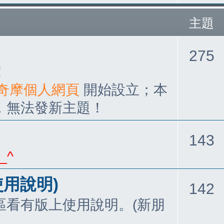
主題
275
！
05奇摩個人網頁
開始設立；本
，無法發新主題！
143
_^
使用說明)
142
區看有版上使用說明。(新朋