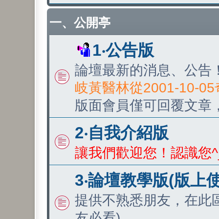
一、公開亭
1‧公告版
論壇最新的消息、公告
岐黃醫林從2001-10-
版面會員僅可回覆文章
2‧自我介紹版
讓我們歡迎您！認識您^
3‧論壇教學版(版上
提供不熟悉朋友，在此
友必看)