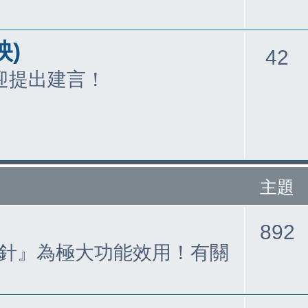
映)
42
迎提出建言！
主題
892
針』為極大功能效用！有關