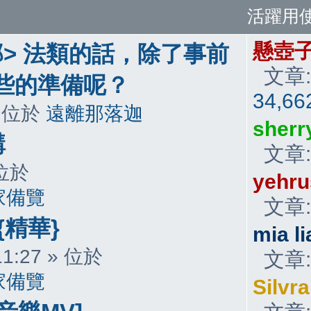
活躍用
懸壺
那> 法類的話，除了事前
文章:
些的準備呢？
34,66
 » 位於
遠離那落迦
sherr
講
文章
» 位於
yehru
家備覽
文章
{精華}
mia li
 11:27 » 位於
文章
家備覽
Silvr