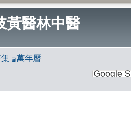
岐黃醫林中醫
答集
萬年曆