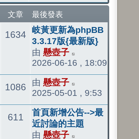
文章
最後發表
最
岐黃更新為phpBB
主
文
1634
後
3.3.17版{最新版}
發
由
懸壺子
檢
題
章
2026-06-16 , 18:09
表
視
最
最
由
懸壺子
檢
後
主
文
1086
2025-05-01 , 9:53
後
視
發
發
最
題
章
表
最
首頁新增公告-->最
表
後
主
文
611
後
近討論的主題
發
發
由
懸壺子
檢
題
章
表