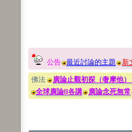
公告
最近討論的主題
新
佛法
廣論止觀初探（奢摩他）
全球廣論II各講
廣論念死無常