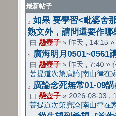
最新帖子
如果 要學習<毗婆舍
熟文外，請問還要作哪
由
懸壺子
» 昨天 , 14:15
廣海明月0501~0561
由
懸壺子
» 昨天 , 7:40 
菩提道次第廣論|南山律在
廣論念死無常01-09講
由
懸壺子
» 2026-08-03 ,
菩提道次第廣論|南山律在