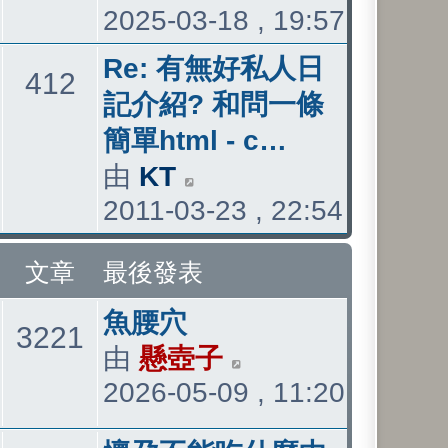
2025-03-18 , 19:57
表
視
最
最
Re: 有無好私人日
主
文
412
後
後
記介紹? 和問一條
發
發
簡單html - c…
題
章
表
表
由
KT
檢
2011-03-23 , 22:54
視
最
文章
最後發表
後
最
發
魚腰穴
主
文
3221
後
表
由
懸壺子
檢
2026-05-09 , 11:20
發
視
題
章
表
最