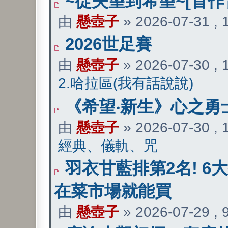
~從失望到希望~[首作
由
懸壺子
» 2026-07-31 ,
2026世足賽
由
懸壺子
» 2026-07-30 ,
2.哈拉區(我有話說說)
《希望‧新生》心之勇
由
懸壺子
» 2026-07-30 ,
經典、儀軌、咒
羽衣甘藍排第2名! 6
在菜市場就能買
由
懸壺子
» 2026-07-29 ,