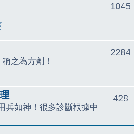
1045
藥
2284
，稱之為方劑！
病理
428
用兵如神！很多診斷根據中