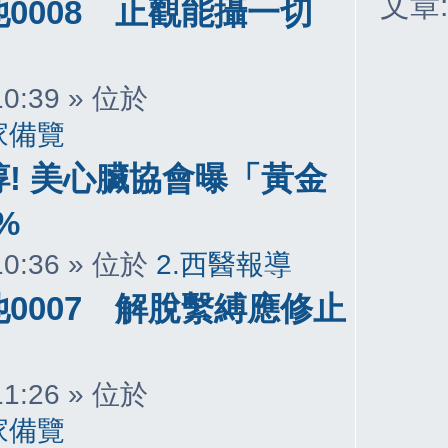
文章
0008 止觀能攝一切
 10:39 » 位於
家備覽
! 美心臟協會曝「黃金
%
 10:36 » 位於
2.西醫報導
0007 解脫繫縛應修止
 11:26 » 位於
家備覽