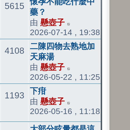
最
懷孕不能吃什麼中
主
文
5615
後
後
藥？
發
發
由
懸壺子
檢
題
章
表
2026-07-14 , 19:38
表
視
最
最
二陳四物去熟地加
主
文
4108
後
後
天麻湯
發
發
由
懸壺子
檢
題
章
表
2026-05-22 , 11:25
表
視
最
最
下疳
主
文
1193
後
後
由
懸壺子
檢
發
2026-05-16 , 11:18
發
視
題
章
表
表
最
最
大部分眩暈都是這