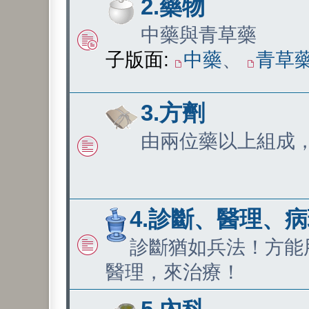
2.藥物
中藥與青草藥
子版面:
中藥
、
青草
3.方劑
由兩位藥以上組成
4.診斷、醫理、
診斷猶如兵法！方能
醫理，來治療！