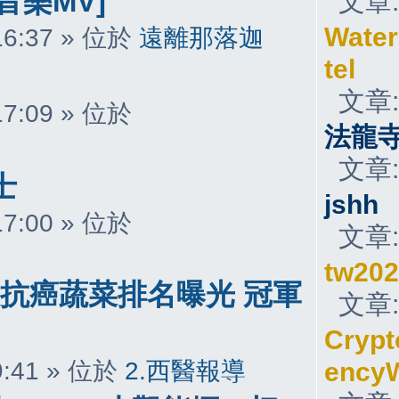
音樂MV]
文章
Water
 16:37 » 位於
遠離那落迦
tel
文章
 17:09 » 位於
法龍
文章
士
jshh
 17:00 » 位於
文章
tw20
大抗癌蔬菜排名曝光 冠軍
文章
Crypt
 9:41 » 位於
2.西醫報導
ency