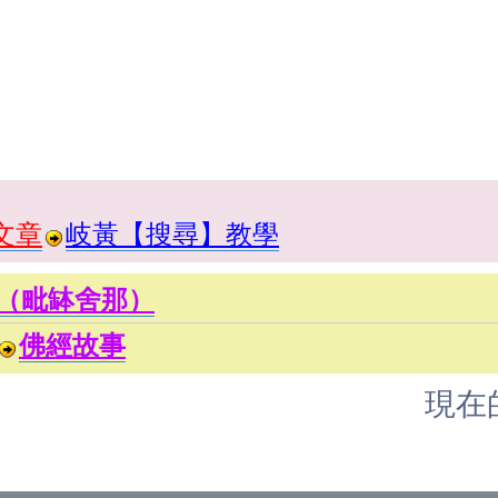
文章
岐黃【搜尋】教學
（毗缽舍那）
佛經故事
現在的