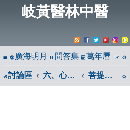
岐黃醫林中醫
廣海明月
問答集
萬年曆
討論區
六、心靈饗宴
菩提道次第廣論|南山律在家備覽