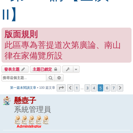
II】
版面規則
此區專為菩提道次第廣論、南山
律在家備覽所設
發表主題
主題已鎖定
搜尋
進階搜尋
第
5
頁 (共
7
頁)
1
3
4
5
6
7
上一頁
下一
第一篇未閱讀文章
• 100 篇文章
…
懸壺子
系統管理員