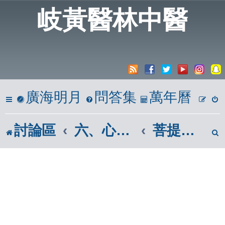
岐黃醫林中醫
廣海明月
問答集
萬年曆
討論區
六、心靈饗宴
菩提道次第廣論|南山律在家備覽