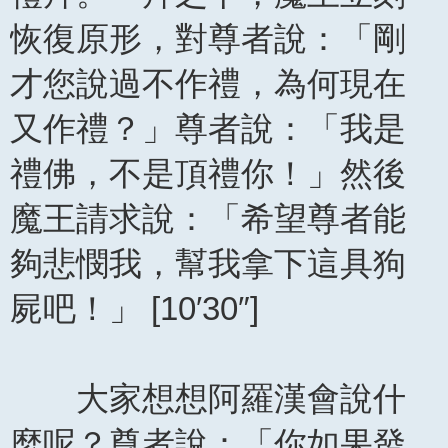
恢復原形，對尊者說：「剛
才您說過不作禮，為何現在
又作禮？」尊者說：「我是
禮佛，不是頂禮你！」然後
魔王請求說：「希望尊者能
夠悲憫我，幫我拿下這具狗
屍吧！」 [10′30″]
大家想想阿羅漢會說什
麼呢？尊者說：「你如果發