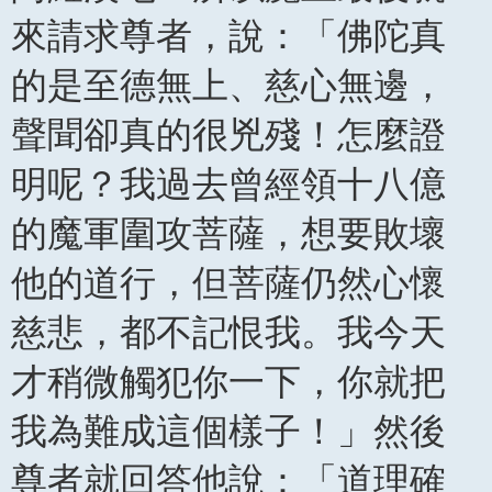
來請求尊者，說：「佛陀真
的是至德無上、慈心無邊，
聲聞卻真的很兇殘！怎麼證
明呢？我過去曾經領十八億
的魔軍圍攻菩薩，想要敗壞
他的道行，但菩薩仍然心懷
慈悲，都不記恨我。我今天
才稍微觸犯你一下，你就把
我為難成這個樣子！」然後
尊者就回答他說：「道理確