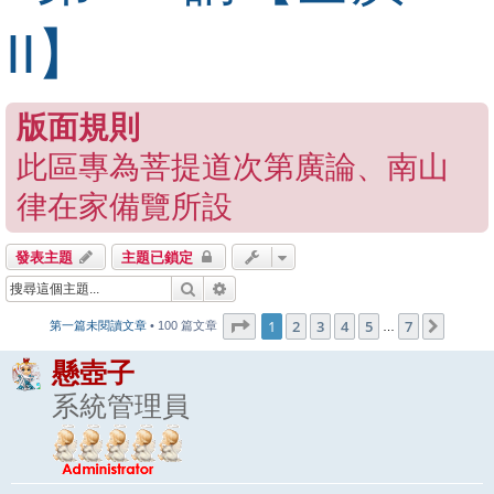
II】
版面規則
此區專為菩提道次第廣論、南山
律在家備覽所設
發表主題
主題已鎖定
搜尋
進階搜尋
第
1
頁 (共
7
頁)
1
2
3
4
5
7
下一頁
第一篇未閱讀文章
• 100 篇文章
…
懸壺子
系統管理員