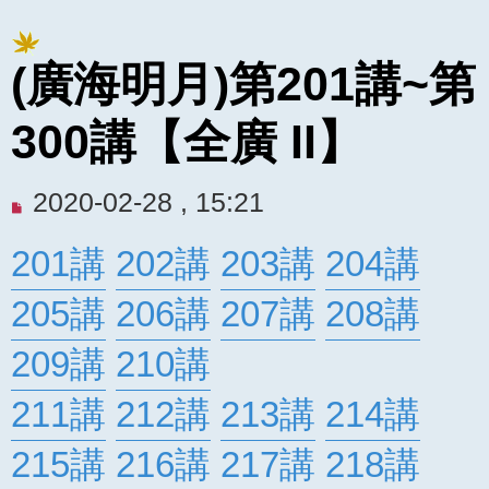
(廣海明月)第201講~第
300講【全廣 II】
未
2020-02-28 , 15:21
閱
201講
202講
203講
204講
讀
文
205講
206講
207講
208講
章
209講
210講
211講
212講
213講
214講
215講
216講
217講
218講