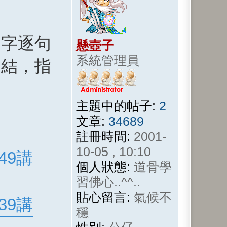
逐字逐句
懸壺子
系統管理員
糾結，指
主題中的帖子:
2
文章:
34689
註冊時間:
2001-
10-05 , 10:10
49講
個人狀態:
道骨學
習佛心..^^..
貼心留言:
氣候不
39講
穩