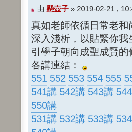
未
由
懸壺子
»
2019-02-21 , 10
閱
真如老師依循日常老和
讀
文
深入淺析，以貼緊你我
章
引學子朝向成聖成賢的
各講連結：
551
552
553
554
555
5
541講
542講
543講
54
550講
531講
532講
533講
53