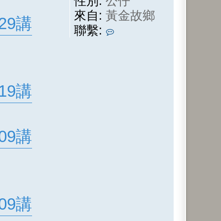
性別:
公仔
來自:
黃金故鄉
29講
聯
聯繫:
繫
懸
壺
子
19講
09講
09講