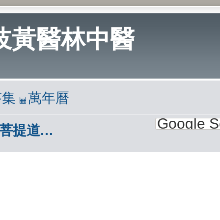
岐黃醫林中醫
答集
萬年曆
菩提道次第廣論|南山律在家備覽