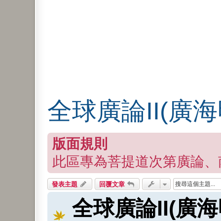
全球廣論II(廣
版面規則
此區專為菩提道次第廣論、
發表主題
回覆文章
全球廣論II(廣