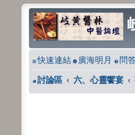
快速連結
廣海明月
問
討論區
六、心靈饗宴