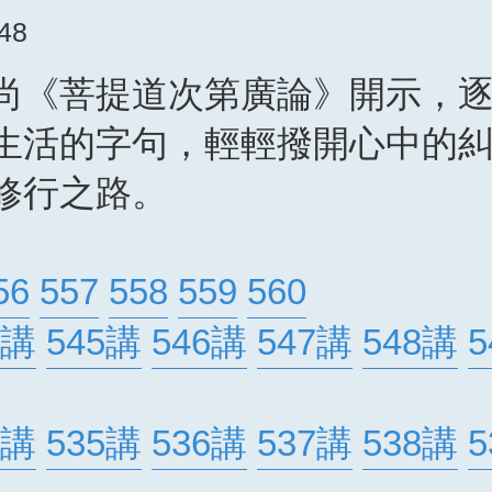
:48
尚《菩提道次第廣論》開示，
生活的字句，輕輕撥開心中的
修行之路。
56
557
558
559
560
4講
545講
546講
547講
548講
5
4講
535講
536講
537講
538講
5